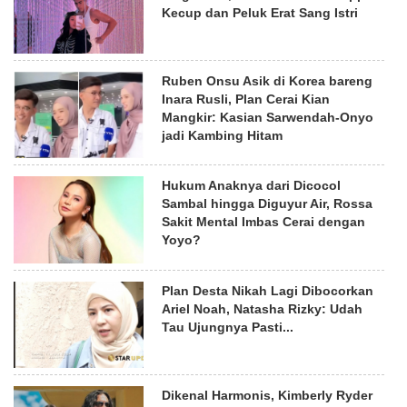
Kecup dan Peluk Erat Sang Istri
Ruben Onsu Asik di Korea bareng
Inara Rusli, Plan Cerai Kian
Mangkir: Kasian Sarwendah-Onyo
jadi Kambing Hitam
Hukum Anaknya dari Dicocol
Sambal hingga Diguyur Air, Rossa
Sakit Mental Imbas Cerai dengan
Yoyo?
Plan Desta Nikah Lagi Dibocorkan
Ariel Noah, Natasha Rizky: Udah
Tau Ujungnya Pasti...
Dikenal Harmonis, Kimberly Ryder