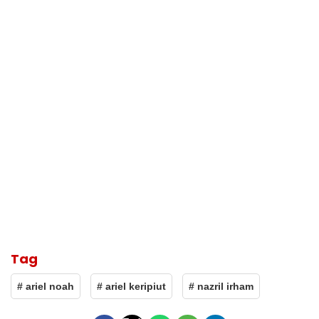
Tag
# ariel noah
# ariel keripiut
# nazril irham