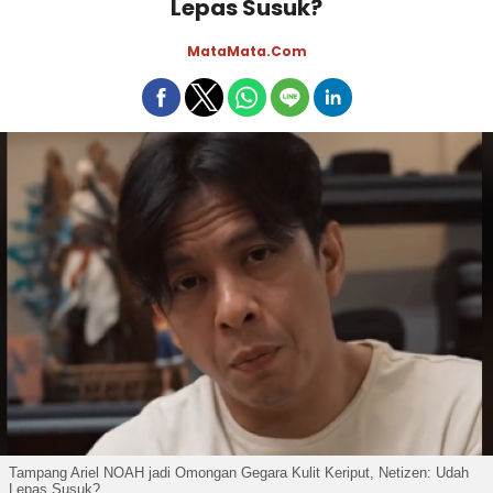
Lepas Susuk?
MataMata.com
Tampang Ariel NOAH jadi Omongan Gegara Kulit Keriput, Netizen: Udah
Lepas Susuk?